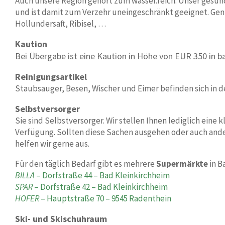
Auch unsere Region gehört zum wasser.reich. Unser gesun
und ist damit zum Verzehr uneingeschränkt geeignet. Geni
Hollundersaft, Ribisel, …
Kaution
Bei Übergabe ist eine Kaution in Höhe von EUR 350 in ba
Reinigungsartikel
Staubsauger, Besen, Wischer und Eimer befinden sich in 
Selbstversorger
Sie sind Selbstversorger. Wir stellen Ihnen lediglich eine 
Verfügung. Sollten diese Sachen ausgehen oder auch ander
helfen wir gerne aus.
Für den täglich Bedarf gibt es mehrere
Supermärkte
in B
BILLA
– Dorfstraße 44 – Bad Kleinkirchheim
SPAR
– Dorfstraße 42 – Bad Kleinkirchheim
HOFER
– Hauptstraße 70 – 9545 Radenthein
Ski- und Skischuhraum