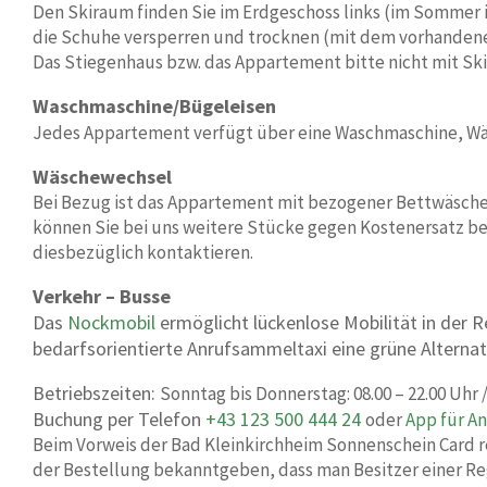
Den Skiraum finden Sie im Erdgeschoss links (im Sommer is
die Schuhe versperren und trocknen (mit dem vorhandene
Das Stiegenhaus bzw. das Appartement bitte nicht mit S
Waschmaschine/Bügeleisen
Jedes Appartement verfügt über eine Waschmaschine, Wäs
Wäschewechsel
Bei Bezug ist das Appartement mit bezogener Bettwäsche,
können Sie bei uns weitere Stücke gegen Kostenersatz be
diesbezüglich kontaktieren.
Verkehr – Busse
Das
Nockmobil
ermöglicht lückenlose Mobilität in der R
bedarfsorientierte Anrufsammeltaxi eine grüne Alterna
Betriebszeiten:
Sonntag bis Donnerstag: 08.00 – 22.00 Uhr /
Buchung per Telefon
+43 123 500 444 24
oder
App für A
Beim Vorweis der Bad Kleinkirchheim Sonnenschein Card r
der Bestellung bekanntgeben, dass man Besitzer einer Reg