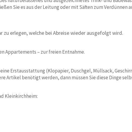
des naturbelassenes und ausgezeichnetes Trink- und Badewasse
eßen Sie es aus der Leitung oder mit Säften zum Verdünnen aus
r zu erlegen, welche bei Abreise wieder ausgefolgt wird.
den Appartements – zur freien Entnahme.
kleine Erstausstattung (Klopapier, Duschgel, Müllsack, Geschirr
e Artikel benötigt werden, dann müssen Sie diese Dinge selbs
ad Kleinkirchheim: