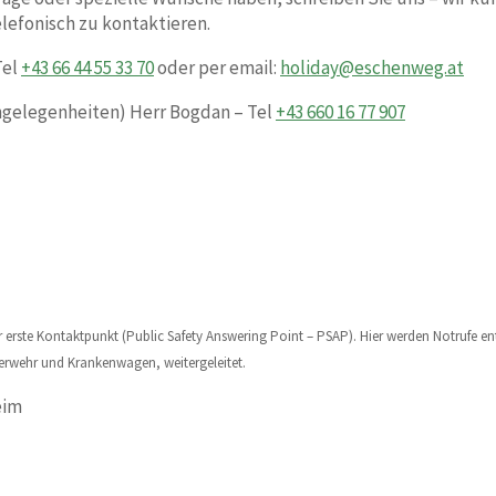
elefonisch zu kontaktieren.
Tel
+43 66 44 55 33 70
oder per email:
holiday@eschenweg.at
Angelegenheiten)
Herr Bogdan – Tel
+43 660 16 77 907
r erste Kontaktpunkt (Public Safety Answering Point – PSAP). Hier werden Notruf
uerwehr und Krankenwagen, weitergeleitet.
eim