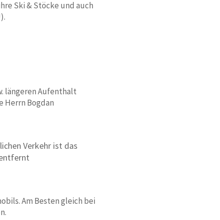
ihre Ski & Stöcke und auch
).
. längeren Aufenthalt
te Herrn Bogdan
ichen Verkehr ist das
entfernt
bils. Am Besten gleich bei
n.