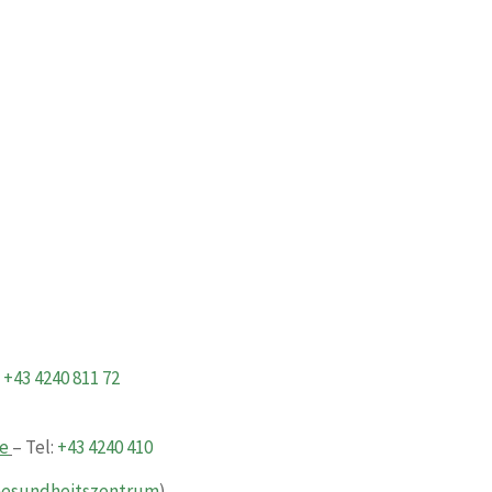
:
+43 4240 811 72
e
– Tel:
+43 4240 410
esundheitszentrum
)