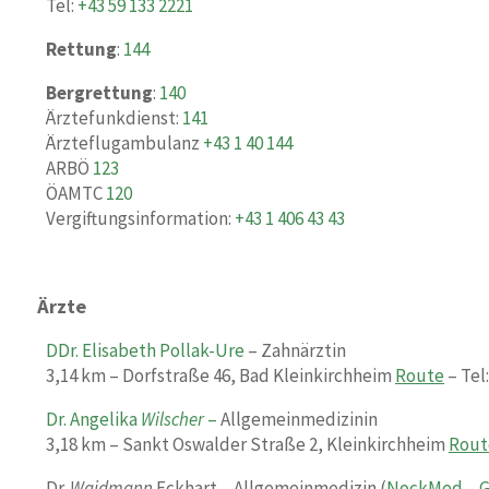
Tel:
+43 59 133 2221
Rettung
:
144
Bergrettung
:
140
Ärztefunkdienst:
141
Ärzteflugambulanz
+43 1 40 144
ARBÖ
123
ÖAMTC
120
Vergiftungsinformation:
+43 1 406 43 43
Ärzte
DDr. Elisabeth Pollak-Ure
– Zahnärztin
3,14 km – Dorfstraße 46, Bad Kleinkirchheim
Route
– Tel
Dr. Angelika
Wilscher
–
Allgemeinmedizinin
3,18 km – Sankt Oswalder Straße 2, Kleinkirchheim
Rout
Dr.
Waidmann
Eckhart
–
Allgemeinmedizin (
NockMed – G