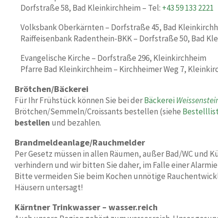
Dorfstraße 58, Bad Kleinkirchheim – Tel:
+43 59 133 2221
Volksbank Oberkärnten –
Dorfstraße 45, Bad Kleinkirch
Raiffeisenbank Radenthein-BKK –
Dorfstraße 50, Bad Kl
Evangelische Kirche –
Dorfstraße 296, Kleinkirchheim
Pfarre Bad Kleinkirchheim –
Kirchheimer Weg 7, Kleinki
Brötchen/Bäckerei
Für Ihr Frühstück können Sie bei der
Bäckerei
Weissenstei
Brötchen/Semmeln/Croissants bestellen (siehe
Bestelllis
bestellen
und bezahlen.
Brandmeldeanlage/Rauchmelder
Per Gesetz müssen in allen Räumen, außer Bad/WC und Küch
verhindern und wir bitten Sie daher, im Falle einer Alar
Bitte vermeiden Sie beim Kochen unnötige Rauchentwicklu
Häusern untersagt!
Kärntner Trinkwasser – wasser.reich