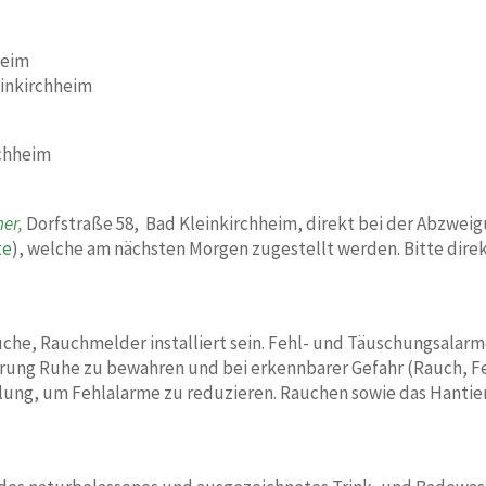
heim
einkirchheim
rchheim
ner,
Dorfstraße 58, Bad Kleinkirchheim, direkt bei der Abzweig
te
), welche am nächsten Morgen zugestellt werden. Bitte direk
e, Rauchmelder installiert sein. Fehl- und Täuschungsalarme 
mierung Ruhe zu bewahren und bei erkennbarer Gefahr (Rauch, Fe
ng, um Fehlalarme zu reduzieren. Rauchen sowie das Hantiere