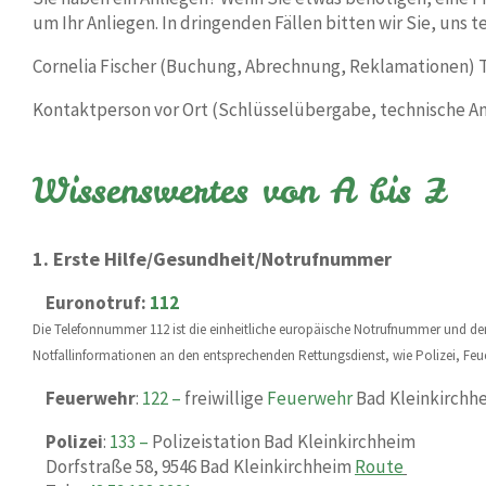
um Ihr Anliegen. In dringenden Fällen bitten wir Sie, uns t
Cornelia Fischer (Buchung, Abrechnung, Reklamationen) 
Kontaktperson vor Ort (Schlüsselübergabe, technische 
Wissenswertes von A bis Z
1. Erste Hilfe/Gesundheit/Notrufnummer
Euronotruf:
112
Die Telefonnummer 112 ist die einheitliche europäische Notrufnummer und de
Notfallinformationen an den entsprechenden Rettungsdienst, wie Polizei, Fe
Feuerwehr
:
122 –
freiwillige
Feuerwehr
Bad Kleinkirchh
Polizei
:
133 –
Polizeistation Bad Kleinkirchheim
Dorfstraße 58, 9546 Bad Kleinkirchheim
Route