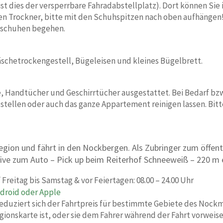
t dies der versperrbare Fahradabstellplatz). Dort können Sie 
n Trockner, bitte mit den Schuhspitzen nach oben aufhängen!
kischuhen begehen.
chetrockengestell, Bügeleisen und kleines Bügelbrett.
 Handtücher und Geschirrtücher ausgestattet. Bei Bedarf bzw
stellen oder auch das ganze Appartement reinigen lassen. Bit
egion und fährt in den Nockbergen. Als Zubringer zum öffentl
tive zum Auto – Pick up beim Reiterhof Schneeweiß – 220 m 
 Freitag bis Samstag & vor Feiertagen: 08.00 – 24.00 Uhr
ndroid oder Apple
eduziert sich der Fahrtpreis für bestimmte Gebiete des Nockmo
ionskarte ist, oder sie dem Fahrer während der Fahrt vorweise