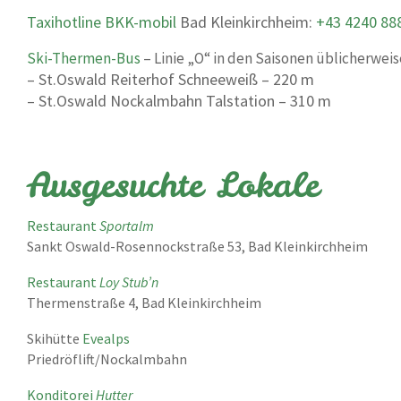
Taxihotline BKK-mobil
Bad Kleinkirchheim:
+43 4240 88
Ski-Thermen-Bus
– Linie „O“ in den Saisonen üblicherweis
– St.Oswald Reiterhof Schneeweiß – 220 m
– St.Oswald Nockalmbahn Talstation – 310 m
Ausgesuchte Lokale
Restaurant
Sportalm
Sankt Oswald-Rosennockstraße 53, Bad Kleinkirchheim
Restaurant
Loy Stub’n
Thermenstraße 4, Bad Kleinkirchheim
Skihütte
Evealps
Priedröflift/Nockalmbahn
Konditorei
Hutter