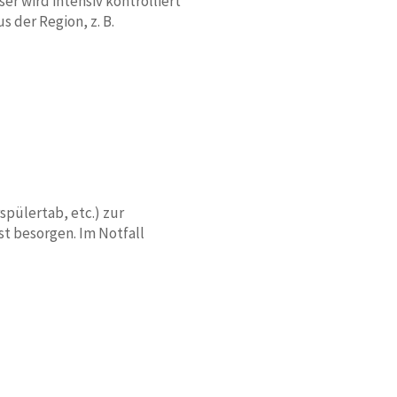
r wird intensiv kontrolliert
 der Region, z. B.
spülertab, etc.) zur
t besorgen. Im Notfall