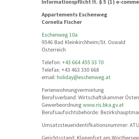
Informationspflicht lt. § 5 (1) e-comm
Appartements Eschenweg
Cornelia Fischer
Eschenweg 10a
9546 Bad Kleinkirchheim/St. Oswald
Österreich
Telefon:
+43 664 455 33 70
Telefax: +43 463 330 668
email:
holiday@eschenweg.at
Ferienwohnungvermietung
Berufsverband: Wirtschaftskammer Öster
Gewerbeordnung
www.ris.bka.gv.at
Berufsaufsichtsbehörde: Bezirkshauptman
Umsatzsteueridentifkationsnummer: AT
Gerichtsstand: Klagenfurt am Wörthersee 