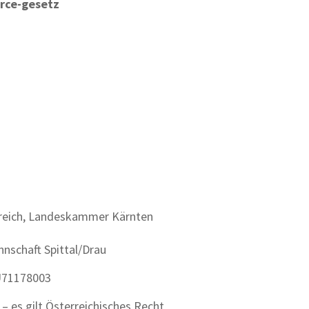
erce-gesetz
reich, Landeskammer Kärnten
nschaft Spittal/Drau
U71178003
– es gilt Österreichisches Recht